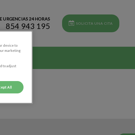
E URGENCIAS 24 HORAS
SOLICITA UNA CITA
854 943 195
ur device to
our marketing
d to adjust
ept All