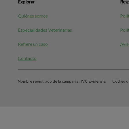
Explorar
Resp
Quiénes somos
Poli
Especialidades Veterinarias
Poli
Refiere un caso
Avis
Contacto
Nombre registrado de la campañia:
IVC Evidensia
Código de