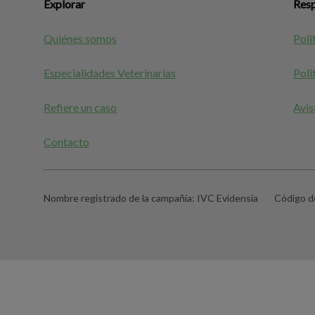
Explorar
Resp
Quiénes somos
Poli
Especialidades Veterinarias
Poli
Refiere un caso
Avis
Contacto
Nombre registrado de la campañia:
IVC Evidensia
Código de