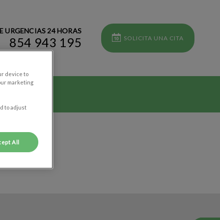
E URGENCIAS 24 HORAS
SOLICITA UNA CITA
854 943 195
ur device to
our marketing
d to adjust
ept All